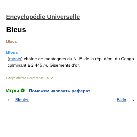
Encyclopédie Universelle
Bleus
Bleus
Bleus
(
monts
) chaîne de montagnes du N.-E. de la rép. dém. du Congo
culminant à 2 445
m.
Gisements d'or.
Encyclopédie Universelle
.
2012
.
Игры ⚽
Поможем написать реферат
Bleuler
Blida