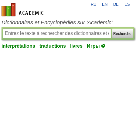
RU
EN
DE
ES
fr-academic.com
Dictionnaires et Encyclopédies sur 'Academic'
Recherche!
interprétations
traductions
livres
Игры ⚽